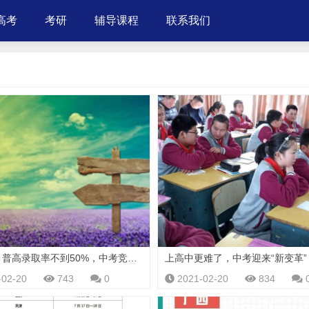
高考
考研
辅导课程
联系我们
「评论」普高录取率不到50%，中考竞争真的比高考还激烈？
-02-20
743
0
2021-02-20
834