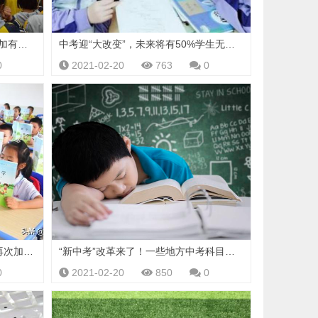
初三学生迎“坏消息”，中考将会更加有难度，“录取比”有所调整
中考迎“大改变”，未来将有50%学生无缘高中，考生压力更大了
0
2021-02-20
763
0
中考迎来3个“新变动”，升学难度再次加大，家长欲哭无泪
“新中考”改革来了！一些地方中考科目多达15科，该如何面对？
0
2021-02-20
850
0