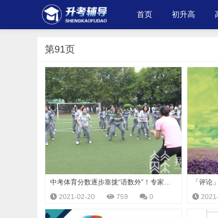
首页
初升高
第91页
中考体育分数逐步靠拢“语数外”！专家：需完善过程性评价 提倡综合考量
2021-02-20
759
0
2021