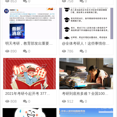
853
0
758
0
明天考研，教育部发出重要提醒
@全体考研人！这些事情你一定要知道
890
0
786
0
2021年考研今起开考 377万考生：加油
考研到底有多难？全国100所高校考研难度排名，想考研尽早准备
808
0
912
0