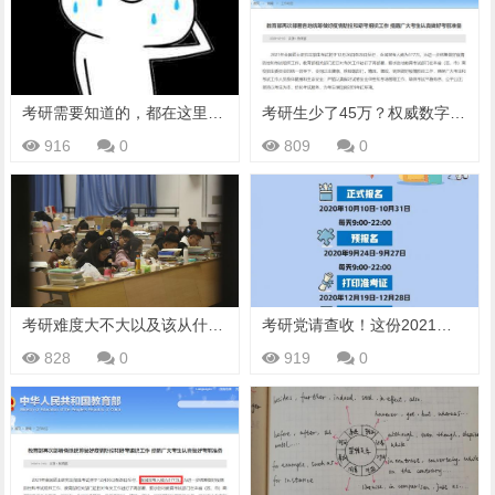
考研需要知道的，都在这里了！
考研生少了45万？权威数字公布！研考将至，请收下这份温馨提示
916
0
809
0
考研难度大不大以及该从什么时间开始准备
考研党请查收！这份2021考研时间表，愿你逢考必过
828
0
919
0