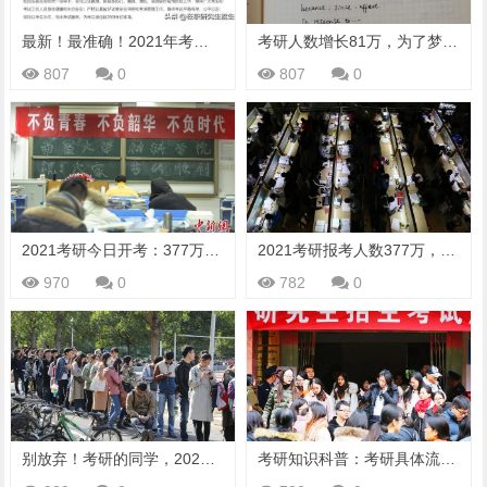
最新！最准确！2021年考研人数377万，录取率约30%
考研人数增长81万，为了梦想，有人连考12年
807
0
807
0
2021考研今日开考：377万人报名
2021考研报考人数377万，研究生坠入围城？
970
0
782
0
别放弃！考研的同学，2021年真的是“上岸”的好机会
考研知识科普：考研具体流程是什么？有哪些注意事项？