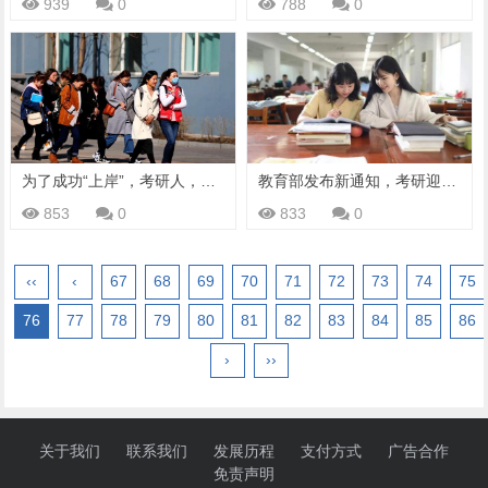
939
0
788
0
为了成功“上岸”，考研人，到底有多拼？
教育部发布新通知，考研迎来2个坏消息，考生们要注意了
853
0
833
0
‹‹
‹
67
68
69
70
71
72
73
74
75
76
77
78
79
80
81
82
83
84
85
86
›
››
关于我们
联系我们
发展历程
支付方式
广告合作
免责声明