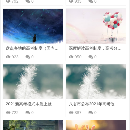
792
0
933
0
盘点各地的高考制度（国内篇）
深度解读高考制度，高考分数代表着什么？
923
0
950
0
2021新高考模式本质上就是一种倒退，家长和考生如何应对不合理
八省市公布2021年高考改革实施方案，新高考将采用“3+1+2”模式
722
0
887
0