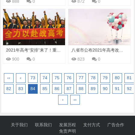
888
0
872
0
2021年高考“安排”来了！重要节点有10个，你都关心哪些？
八省市公布2021年高考改革实施方案
900
0
823
0
‹‹
‹
73
74
75
76
77
78
79
80
81
82
83
84
85
86
87
88
89
90
91
92
›
››
关于我们
联系我们
发展历程
支付方式
广告合作
免责声明