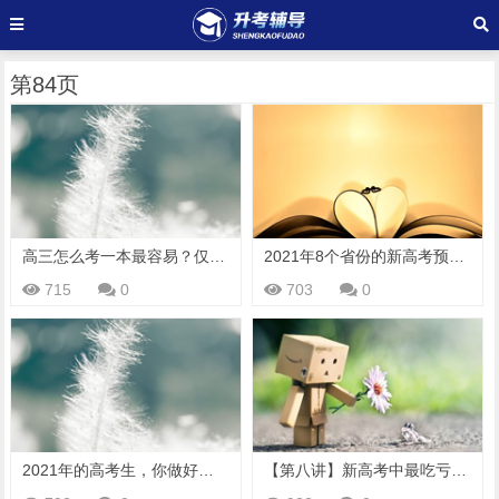
第84页
高三怎么考一本最容易？仅五步（高考从350到690逆袭秘诀！）
2021年8个省份的新高考预测，前浪走过的坑，后浪完全可以避免
715
0
703
0
2021年的高考生，你做好准备了吗？出题老师都无从下手了
【第八讲】新高考中最吃亏的选科组合，赋分难，学习断层限制大！