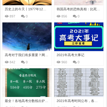
历史上的今天丨1977年12月10日，中国恢复高考制度后第一次高考
韩国高考的恐怖真相：比死刑更残酷，庆幸自己生长在中国
897
0
856
0
高考对于我们有多重要？网友：这个视频如果我早点看到该多好
2021年高考大事记
842
0
960
0
最全！各地高考分数线出炉，还有这些时间节点要注意→
2021年高考时间公布，各省高等院校名单已备好，网友：收藏