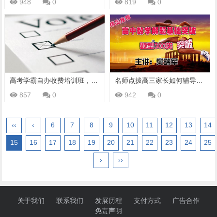
948
0
819
0
高考学霸自办收费培训班，每人每节课140元，自称“师资优质有保障”，家长吵翻……
名师点拨高三家长如何辅导孩子学习七大实用策略？
857
0
942
0
‹‹
‹
6
7
8
9
10
11
12
13
14
15
16
17
18
19
20
21
22
23
24
25
›
››
关于我们
联系我们
发展历程
支付方式
广告合作
免责声明