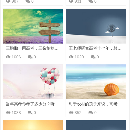
987
0
931
0
三胞胎一同高考，三朵姐妹花报考同一所大学
王老师研究高考十七年，总结出高考规律：高考成功等于实力加心态
1006
0
1020
0
当年高考你考了多少分？听张雪峰谈谈不同省份高考录取巨大差异
对于农村的孩子来说，高考意味着什么？纪录片《高三》
1038
0
852
0