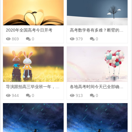
2020年全国高考今日开考
高考数学卷有多难？断臂的维纳斯到底有多高？
869
0
979
0
导演跟拍高三毕业班一年，呈现高考全过程，纪录片《高三》
各地高考时间今天已全部确定，海霞@备考考生：这道大题先答好
944
0
913
0