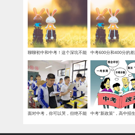
聊聊初中和中考！这个深坑不能
中考600分和400分的
跳，向学长学习你也能上重点高
是这四点，中考备考四
中
（1）
面对中考，你可以哭，但绝不能
中考“新政策”，高中招
怂
缩减，初中生学习压力
大