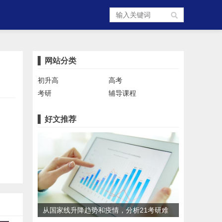
网站分类
初升高
高考
考研
辅导课程
好文推荐
从国家线升降趋势和疫情，分析21考研难