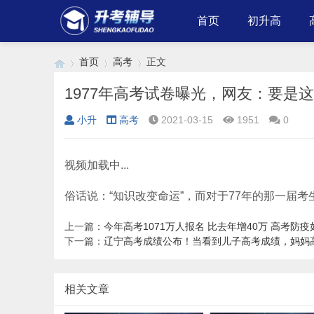
首页
初升高
首页
高考
正文
1977年高考试卷曝光，网友：要是
小升
高考
2021-03-15
1951
0
›
›
›
视频加载中...
俗话说：“知识改变命运”，而对于77年的那一届
上一篇：
今年高考1071万人报名 比去年增40万 高考防
下一篇：
辽宁高考成绩公布！当看到儿子高考成绩，妈妈
相关文章