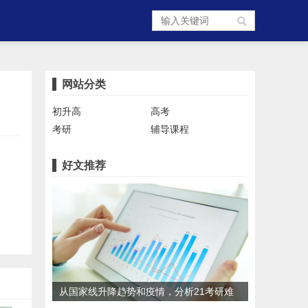
网站分类
初升高
高考
考研
辅导课程
好文推荐
从国家线升降趋势和疫情，分析21考研难