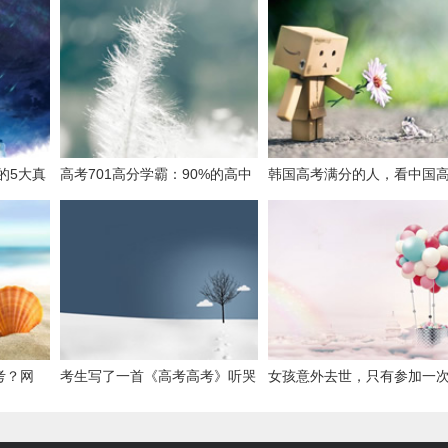
的5大真
高考701高分学霸：90%的高中
韩国高考满分的人，看中国
生不懂，提高做题效率与做题量
为什么吃惊了三次？
无关
考？网
考生写了一首《高考高考》听哭
女孩意外去世，只有参加一
像是小儿
了
考，才能投胎转世